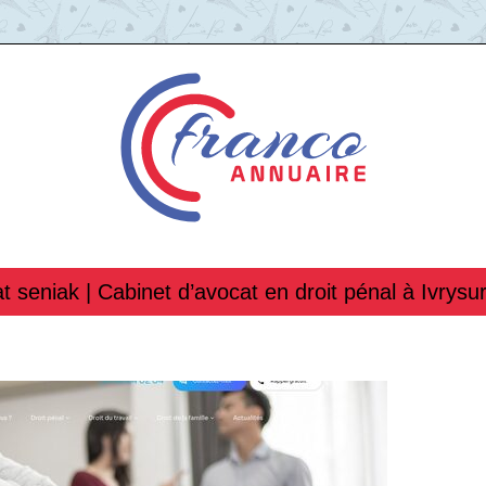
t seniak | Cabinet d’avocat en droit pénal à Ivrysu