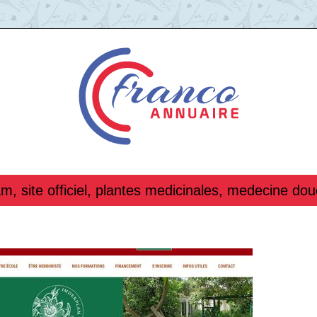
m, site officiel, plantes medicinales, medecine dou