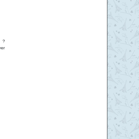
e ?
ver