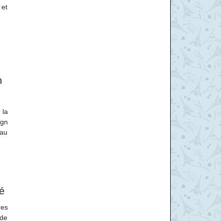
 et
n
 la
ign
eau
é
res
 de