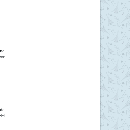
une
ver
 de
ici