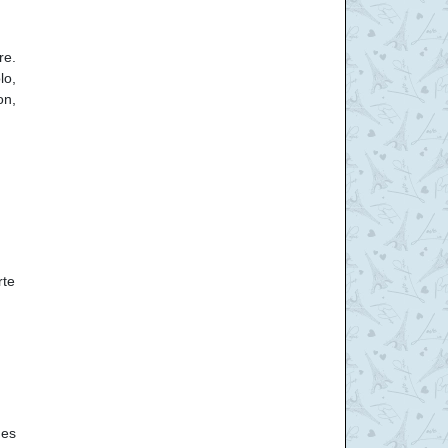
re.
lo,
on,
rte
ges