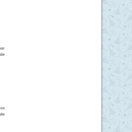
par
nde
nos
 de