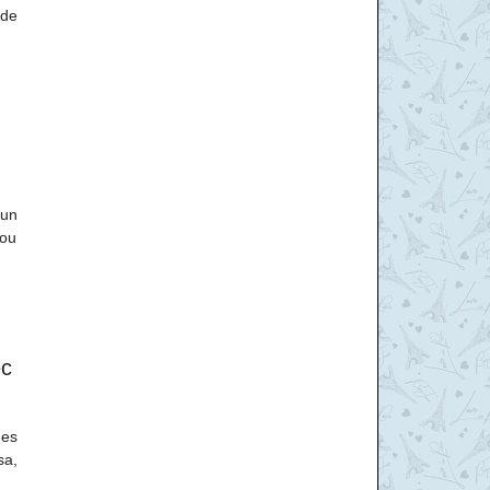
 de
 un
 ou
ec
ges
sa,