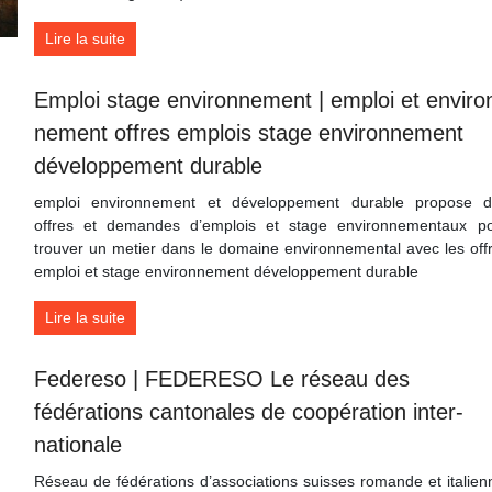
Lire la suite
Emploi stage en­viron­ne­ment | emploi et en­viro
ne­ment offres emplois stage en­viron­ne­ment
dévelop­pe­ment durable
emploi environnement et développement durable propose 
offres et demandes d’emplois et stage environnementaux p
trouver un metier dans le domaine environnemental avec les off
emploi et stage environnement développement durable
Lire la suite
Federeso | FEDERESO Le réseau des
fédérations cantonales de coopération in­ter­
nationa­le
Réseau de fédérations d’associations suisses romande et italien