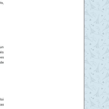
ts,
 un
tés
des
 de
loi
ias