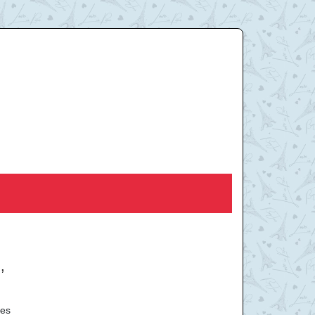
,
les