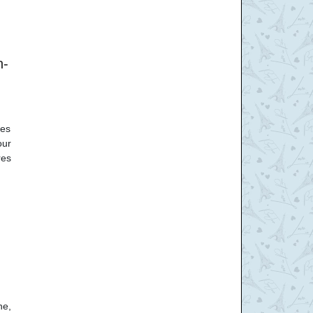
n­
des
our
res
ne,